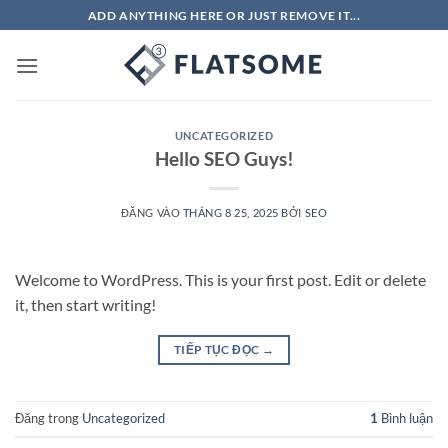
Bỏ
ADD ANYTHING HERE OR JUST REMOVE IT...
qua
nội
dung
UNCATEGORIZED
Hello SEO Guys!
ĐĂNG VÀO
THÁNG 8 25, 2025
BỞI
SEO
Welcome to WordPress. This is your first post. Edit or delete
it, then start writing!
TIẾP TỤC ĐỌC
→
Đăng trong
Uncategorized
1
Bình luận